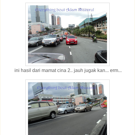
ini hasil dari mamat cina 2.. jauh jugak kan... erm...