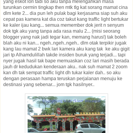
yang eskot lori tadi so aku tanpa melengahkan masa
turunkan cermin tingkap then mtk tlg kat sorang mamat cina
dlm kete 2... dia pun leh pulak bagi kerjasama siap suh aku
cepat pas kamera kat dia coz takut kang traffic light bertukar
ke kaler ijau kang... semua memember dok jerit n senyum
dok tgk aku yang tanpa ada rasa malu 2... (misi seorang
blogger yang nak jadi tegar kan, memang harus!) tak boleh
blah aku ni kan... ngeh..ngeh..ngeh.. dlm otak terpikir jugak
kang lau mamat 2 bwk lari kamera aku kang tak ke aku gigit
jari tp Alhamdulillah takde insiden buruk yang terjadi... tapi
nyer jugak hasil tak bape memuaskan coz lari masih berada
jauh dr kedudukan kenderaan aku.. nak suh mamat 2 zoom
kan dh tak sempat traffic light dh tukar kaler dah.. so aku
dengan perasaan hampa teruskan perjalanan menuju ke
destinasi yang sebenar... jom tgk hasilnyer..