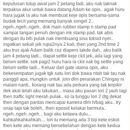
keputusan tutup awal jam 2 petang tadi, aku nak taknak
terpaksa akur untuk bawa datang Adam ke opis.. agak huru
hara jugak la aku nak membuat keje opis bersama-sama
budak tecit yang memang banyak songel 2..
ngeh..ngeh..ngeh.. dok main rubber stamp n stamp pad
sampai tangan penuh dengan ink stamp pad, tak abis
dengan itu blh pulak nak membuang sisa toksid nyer..
ingatkan sekali jek rupa2nya 2 kali, then yang 2nd time 2
aku trus ajak Adam balik coz diapers takde dah.. aku balik
jam 4 petang tadi... dapat settle keje ckit jek, ada lagi yang
belom settle. sok pagi2 huru hara la ckit nak bg settle yang
belum settle tadi... Keluar dari gate utama opis, aku
bekesempatan jugak tgk satu lori dok bawa ntah tak tau nak
panggil apa, mungkin untuk join dlm perarakan Chingay ni
malam nanti.. korang nak tau ada perkara yang tak terpikir
dek akal telah aku lakukan... masa aku pasan lori 2 jauh lagi
then traffic light merah pulak.. so la tunggu lori 2 dtg dekat
then dengan pantas mencapai kamera dlm h/bag aku.. try
snap tapi tak boleh.. then eposid kelakar bermula..
ngeh..ngeh..ngeh... bagi aku ketawa dulu...
kahkahkahkahkah.... lori tu memang ada 3 biji kete eskot
then kete aku memang bersebelahan dengan kete kedua